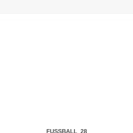
DEN
TUS HACHENBURG
NEWSLETTER
SERVICE
FUSSBALL_28