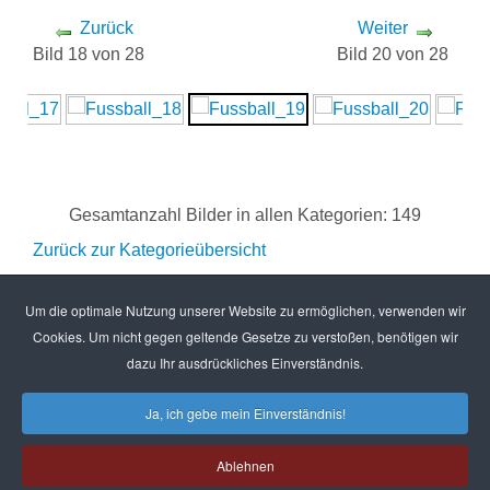
Zurück
Weiter
Bild 18 von 28
Bild 20 von 28
Gesamtanzahl Bilder in allen Kategorien: 149
Zurück zur Kategorieübersicht
Um die optimale Nutzung unserer Website zu ermöglichen, verwenden wir
Cookies. Um nicht gegen geltende Gesetze zu verstoßen, benötigen wir
dazu Ihr ausdrückliches Einverständnis.
Copyright © 2016 TuS Hachenburg
Ja, ich gebe mein Einverständnis!
Impressum
Datenschutz
Kontakt
Ablehnen